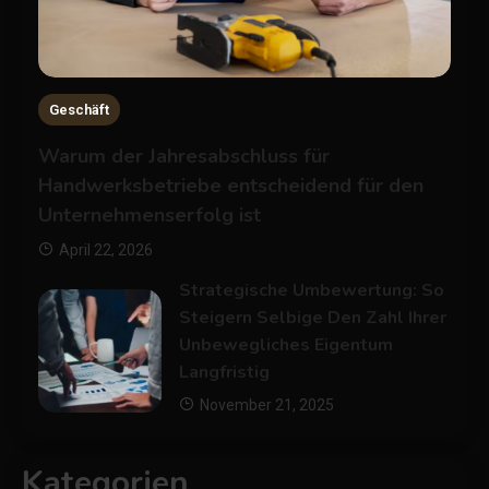
Geschäft
Warum der Jahresabschluss für
Handwerksbetriebe entscheidend für den
Unternehmenserfolg ist
April 22, 2026
Strategische Umbewertung: So
Steigern Selbige Den Zahl Ihrer
Unbewegliches Eigentum
Langfristig
November 21, 2025
Kategorien