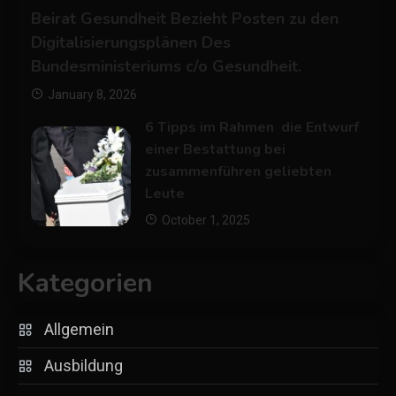
Beirat Gesundheit Bezieht Posten zu den
Digitalisierungsplänen Des
Bundesministeriums c/o Gesundheit.
January 8, 2026
6 Tipps im Rahmen die Entwurf
einer Bestattung bei
zusammenführen geliebten
Leute
October 1, 2025
Kategorien
Allgemein
Ausbildung