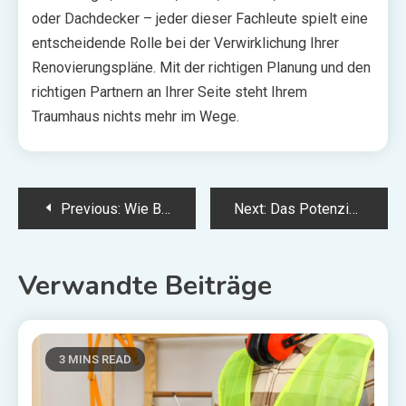
oder Dachdecker – jeder dieser Fachleute spielt eine
entscheidende Rolle bei der Verwirklichung Ihrer
Renovierungspläne. Mit der richtigen Planung und den
richtigen Partnern an Ihrer Seite steht Ihrem
Traumhaus nichts mehr im Wege.
Post
Previous:
Wie Bestattungen helfen können, den Abschied eines geliebten Menschen würdevoll zu gestalten
Next:
Das Potenzial Ihres Hauses voll ausschöpfen: Wichtige Upgrades, die Sie in Betracht ziehen sollten
navigation
Verwandte Beiträge
3 MINS READ