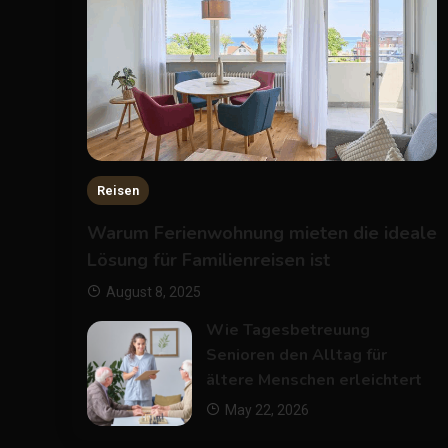
Reisen
Warum Ferienwohnung mieten die ideale
Lösung für Familienreisen ist
August 8, 2025
Wie Tagesbetreuung
Senioren den Alltag für
ältere Menschen erleichtert
May 22, 2026