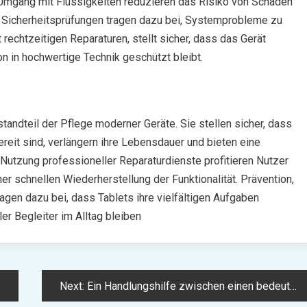
r Umgang mit Flüssigkeiten reduzieren das Risiko von Schäden
 Sicherheitsprüfungen tragen dazu bei, Systemprobleme zu
 rechtzeitigen Reparaturen, stellt sicher, dass das Gerät
ion in hochwertige Technik geschützt bleibt.
standteil der Pflege moderner Geräte. Sie stellen sicher, dass
reit sind, verlängern ihre Lebensdauer und bieten eine
Nutzung professioneller Reparaturdienste profitieren Nutzer
er schnellen Wiederherstellung der Funktionalität. Prävention,
agen dazu bei, dass Tablets ihre vielfältigen Aufgaben
ler Begleiter im Alltag bleiben
Next:
Ein Handlungshilfe zwischen einen bedeutungsvollen Ableben: was nachdem Deutsche Mark Schädigung eines geliebten Menschen zu wertschätzen ist