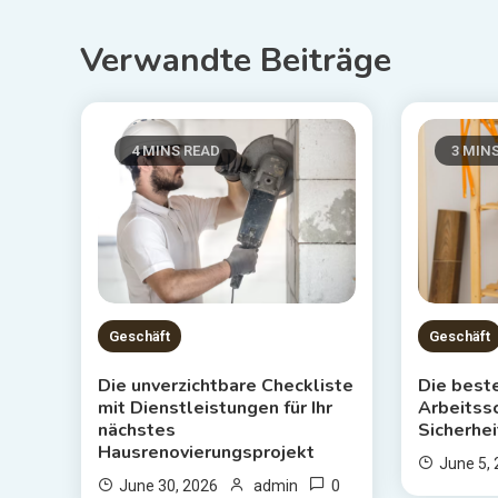
navigation
Verwandte Beiträge
4 MINS READ
3 MIN
Geschäft
Geschäft
Die unverzichtbare Checkliste
Die best
mit Dienstleistungen für Ihr
Arbeitss
nächstes
Sicherhei
Hausrenovierungsprojekt
June 5,
0
June 30, 2026
admin