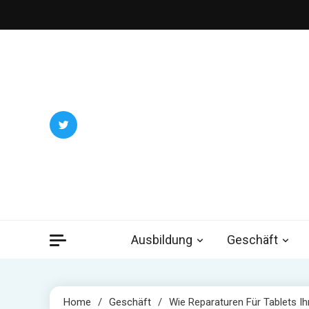
Skip
to
content
Trau
Ausbildung
Geschäft
Home
Geschäft
Wie Reparaturen Für Tablets I