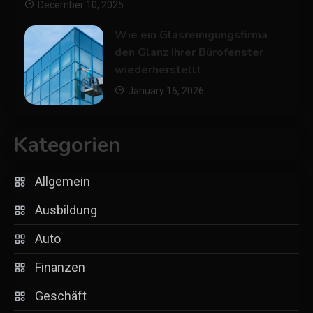
December 10, 2025
Wie ein Glasreinigungsfirma
den Glanz Ihrer Bürofenster
wiederherstellt
January 16, 2026
Kategorien
Allgemein
Ausbildung
Auto
Finanzen
Geschäft