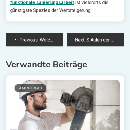
funktionale sanierungsarbeit
ist vielerorts die
günstigste Spezies der Wertsteigerung.
Post
Previous:
Welcher Reiseplan zur Traumküche: Tipps im Kontext die Konzeption Ihrer Tönunggeschneiderten Kochstube
Next:
S Aulen der Gesundheit: Die Unverzichtbaren Medizinischen Dienste unter Ein Besseres Leben
navigation
Verwandte Beiträge
4 MINS READ