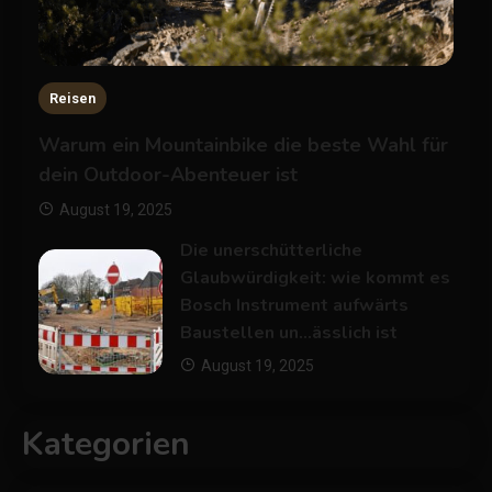
Reisen
Warum ein Mountainbike die beste Wahl für
dein Outdoor-Abenteuer ist
August 19, 2025
Die unerschütterliche
Glaubwürdigkeit: wie kommt es
Bosch Instrument aufwärts
Baustellen un…ässlich ist
August 19, 2025
Kategorien